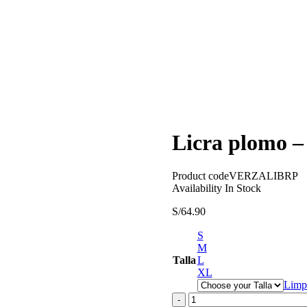
Licra plomo – 
Product code
VERZALIBRP
Availability
In Stock
S/
64.90
S
M
Talla
L
XL
Limp
Cantidad