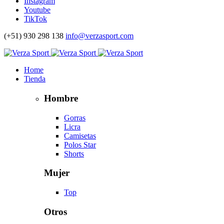
Instagram
Youtube
TikTok
(+51) 930 298 138
info@verzasport.com
Home
Tienda
Hombre
Gorras
Licra
Camisetas
Polos Star
Shorts
Mujer
Top
Otros