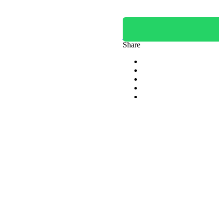
Ask about product
Share