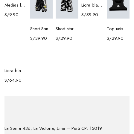
Medias largas rosada Verza
Licra blanca Verza
S/
9.90
S/
39.90
Short San Sebastián 2025 Verza
Short star blanco Verza
Top unisex Verza
S/
39.90
S/
29.90
S/
29.90
Licra blanca - Tela brasileña
S/
64.90
La Serna 436, La Victoria, Lima – Perú CP: 15019