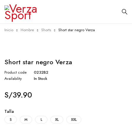
Inicio
Hombre
Shorts
Short star negro Verza
Short star negro Verza
Product code
0232B2
Availability
In Stock
S/
39.90
Talla
S
M
L
XL
XXL