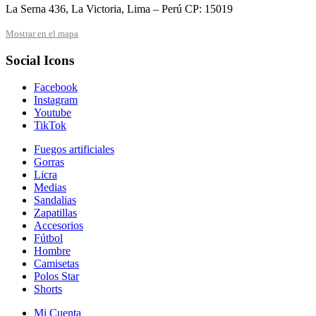
La Serna 436, La Victoria, Lima – Perú CP: 15019
Mostrar en el mapa
Social Icons
Facebook
Instagram
Youtube
TikTok
Fuegos artificiales
Gorras
Licra
Medias
Sandalias
Zapatillas
Accesorios
Fútbol
Hombre
Camisetas
Polos Star
Shorts
Mi Cuenta